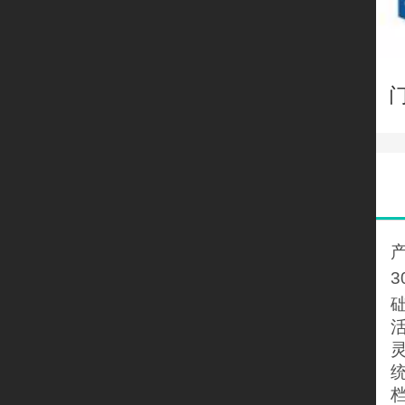
门
3
活