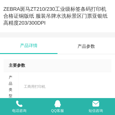
ZEBRA斑马ZT210/230工业级标签条码打印机
合格证铜版纸 服装吊牌水洗标景区门票亚银纸
高精度203/300DPI
产品详情
产品参数
主要参数
产
品
工商用打印机
类
型
分
电话咨询
QQ客服
短信咨询
辨
8点/mm